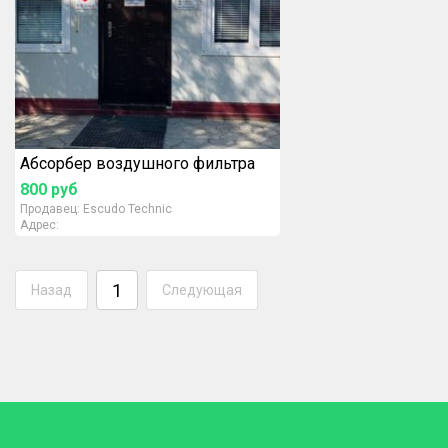
Абсорбер воздушного фильтра
800
руб
Продавец:
Escudo Technic
Адрес:
1
Назад
Следующая